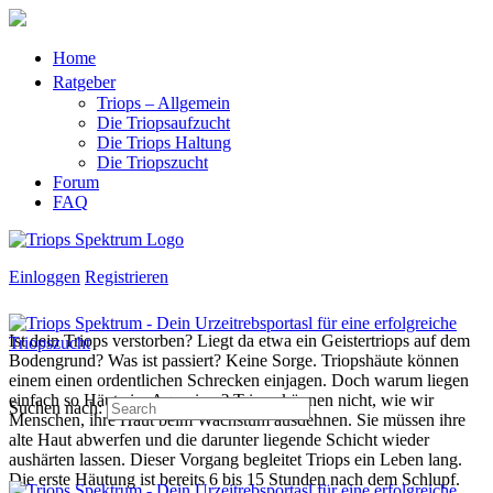
Home
Ratgeber
Triops – Allgemein
Die Triopsaufzucht
Die Triops Haltung
Die Triopszucht
Forum
FAQ
Einloggen
Registrieren
Ist dein Triops verstorben? Liegt da etwa ein Geistertriops auf dem
Bodengrund? Was ist passiert? Keine Sorge. Triopshäute können
einem einen ordentlichen Schrecken einjagen. Doch warum liegen
einfach so Häute im Aquarium? Triops können nicht, wie wir
Suchen nach:
Menschen, ihre Haut beim Wachstum ausdehnen. Sie müssen ihre
alte Haut abwerfen und die darunter liegende Schicht wieder
aushärten lassen. Dieser Vorgang begleitet Triops ein Leben lang.
Die erste Häutung ist bereits 6 bis 15 Stunden nach dem Schlupf.