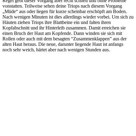
Regel geht dieser Vorgang aber recht schnell und ohne Probleme
vonstatten. Teilweise sehen deine Triops nach diesem Vorgang
„Müde“ aus oder liegen für kurze scheinbar erschöpft am Boden.
Nach wenigen Minuten ist dies allerdings wieder vorbei. Um sich zu
Häuten ziehen Triops ihre Blattbeine ein und falten ihren
Kopfabschnitt und ihr Hinterleib zusammen. Damit erreichen sie
einen Bruch der Haut am Kopfende. Dann winden sie sich mit
Rollen oder auch mit dem besagten “Zusammenklappen” aus der
alten Haut heraus. Die neue, darunter liegende Haut ist anfangs
noch sehr weich, härtet aber nach wenigen Stunden aus.