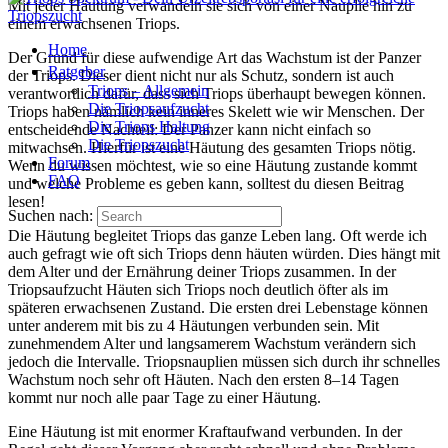
Mit jeder Häutung verwandeln sie sich von einer Nauplie hin zu
einem erwachsenen Triops.
Home
Der Grund für diese aufwendige Art das Wachstum ist der Panzer
Ratgeber
der Triops. Dieser dient nicht nur als Schutz, sondern ist auch
Triops – Allgemein
verantwortlich dafür, dass sich Triops überhaupt bewegen können.
Die Triopsaufzucht
Triops haben nämlich kein inneres Skelett wie wir Menschen. Der
Die Triops Haltung
entscheidende Nachteil: Der Panzer kann nicht einfach so
Die Triopszucht
mitwachsen. Hierfür ist eine Häutung des gesamten Triops nötig.
Forum
Wenn du wissen möchtest, wie so eine Häutung zustande kommt
FAQ
und welche Probleme es geben kann, solltest du diesen Beitrag
lesen!
Suchen nach:
Die Häutung begleitet Triops das ganze Leben lang. Oft werde ich
auch gefragt wie oft sich Triops denn häuten würden. Dies hängt mit
dem Alter und der Ernährung deiner Triops zusammen. In der
Triopsaufzucht Häuten sich Triops noch deutlich öfter als im
späteren erwachsenen Zustand. Die ersten drei Lebenstage können
unter anderem mit bis zu 4 Häutungen verbunden sein. Mit
zunehmendem Alter und langsamerem Wachstum verändern sich
jedoch die Intervalle. Triopsnauplien müssen sich durch ihr schnelles
Wachstum noch sehr oft Häuten. Nach den ersten 8–14 Tagen
kommt nur noch alle paar Tage zu einer Häutung.
Eine Häutung ist mit enormer Kraftaufwand verbunden. In der