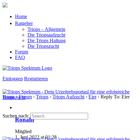
Home
Ratgeber
Triops – Allgemein
Die Triopsaufzucht
Die Triops Haltung
Die Triopszucht
Forum
FAQ
Einloggen
Registrieren
Home
›
Forum
›
Triops
›
Triops Aufzucht
›
Eier
›
Reply To: Eier
Suchen nach:
Ronahi
Mitglied
1. Juni 2022 at 01:28