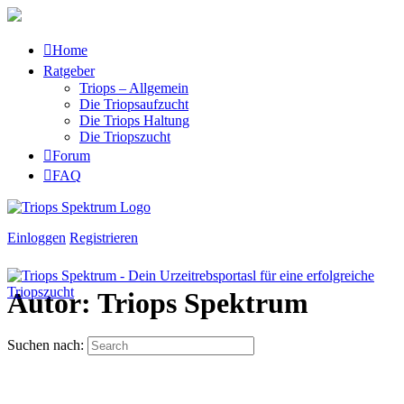
Home
Ratgeber
Triops – Allgemein
Die Triopsaufzucht
Die Triops Haltung
Die Triopszucht
Forum
FAQ
Einloggen
Registrieren
Autor:
Triops Spektrum
Suchen nach: