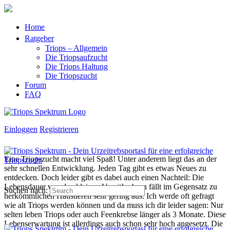
Home
Ratgeber
Triops – Allgemein
Die Triopsaufzucht
Die Triops Haltung
Die Triopszucht
Forum
FAQ
Einloggen
Registrieren
Eine Triopszucht macht viel Spaß! Unter anderem liegt das an der
sehr schnellen Entwicklung. Jeden Tag gibt es etwas Neues zu
entdecken. Doch leider gibt es dabei auch einen Nachteil: Die
Lebensdauer von den kleinen Urzeitkrebsen fällt im Gegensatz zu
Suchen nach:
herkömmlichen Haustieren sehr gering aus. Ich werde oft gefragt
wie alt Triops werden können und da muss ich dir leider sagen: Nur
selten leben Triops oder auch Feenkrebse länger als 3 Monate. Diese
Lebenserwartung ist allerdings auch schon sehr hoch angesetzt. Die