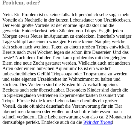
Problem, oder?
Nein. Ein Problem ist es keinesfalls. Ich persönlich sehe sogar mehr
Vorteile als Nachteile in der kurzen Lebensdauer von Urzeitkrebsen.
Der wohl größte Vorteile ist der enorme Spaßfaktor und die
geweckte
Entdeckerlust
beim Züchten von Triops. Es gibt jeden
Morgen etwas Neues im Aquarium zu entdecken. Innerhalb weniger
Tage schlüpft aus einem winzigen Ei eine kleine
Nauplie
, welche
sich schon nach wenigen Tagen zu einem großen Triops entwickelt.
Bereits nach zwei Wochen legen sie schon ihre Dauereier. Und das
beste? Nach dem Tod der Tiere kann problemlos mit den gelegten
Eiern eine neue Zucht gestartet werden. Vielleicht auch mit anderen
Arten oder einem hübschen Aquarium? Es ist ein wirklich
unbeschreibliches Gefühl Triopspapa oder Triopsmama zu werden
und seine eigenen Urzeitkrebse im Wohnzimmer zu halten und
züchten. Des Weiteren sind die Kosten für Anschaffung eines
Beckens auch sehr überschaubar. Besonders Kinder sind durch die
in Spielzeugläden vertretenen Experimentierkästen fasziniert von
Triops. Für sie ist die kurze Lebensdauer ebenfalls ein großer
Vorteil, da sie oft nicht dauerhaft die Verantwortung für ein Tier
übernehmen können oder wollen und sich ihre Interessen noch
schnell verändern. Eine Lebenserwartung von also ca. 2 Monaten ist
demzufolge perfekt. Entdecke auch du die
Welt der Triops
!