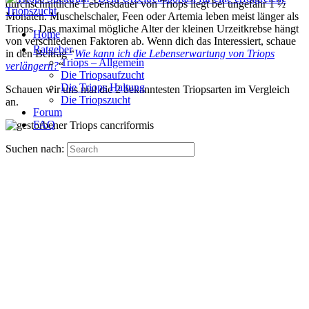
durchschnittliche Lebensdauer von Triops liegt bei ungefähr 1 ½
Monaten. Muschelschaler, Feen oder Artemia leben meist länger als
Triops. Das maximal mögliche Alter der kleinen Urzeitkrebse hängt
Home
von verschiedenen Faktoren ab. Wenn dich das Interessiert, schaue
Ratgeber
in den Beitrag “
Wie kann ich die Lebenserwartung von Triops
Triops – Allgemein
verlängern?
“
Die Triopsaufzucht
Die Triops Haltung
Schauen wir uns mal die 2 bekanntesten Triopsarten im Vergleich
Die Triopszucht
an.
Forum
FAQ
Suchen nach: