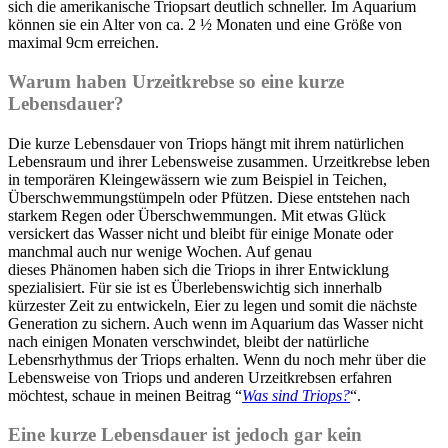
sich die amerikanische Triopsart deutlich schneller. Im Aquarium
können sie ein Alter von ca. 2 ½ Monaten und eine Größe von
maximal
9cm
erreichen.
Warum haben Urzeitkrebse so eine kurze
Lebensdauer?
Die kurze Lebensdauer von Triops hängt mit ihrem natürlichen
Lebensraum und ihrer Lebensweise zusammen. Urzeitkrebse leben
in temporären Kleingewässern wie zum Beispiel in Teichen,
Überschwemmungstümpeln oder Pfützen. Diese entstehen nach
starkem Regen oder Überschwemmungen. Mit etwas Glück
versickert das Wasser nicht und bleibt für einige Monate oder
manchmal auch nur wenige Wochen. Auf genau
dieses Phänomen haben sich die Triops in ihrer Entwicklung
spezialisiert. Für sie ist es Überlebenswichtig sich innerhalb
kürzester Zeit zu entwickeln, Eier zu legen und somit die nächste
Generation zu sichern. Auch wenn im Aquarium das Wasser nicht
nach einigen Monaten verschwindet, bleibt der natürliche
Lebensrhythmus der Triops erhalten. Wenn du noch mehr über die
Lebensweise von Triops und anderen Urzeitkrebsen erfahren
möchtest, schaue in meinen Beitrag “
Was sind Triops?
“.
Eine kurze Lebensdauer ist jedoch gar kein