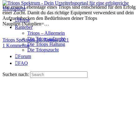
Die ersten Lebenstage eines Triops sind entscheidend für den Erfolg
einer Zucht. Damit du das richtige Equipment verwendest und dein
Aufzuchtbecken den Bedürfnissen deiner Triops
Home
Nauplien (Nauplien=…
Ratgeber
Triops – Allgemein
Die Triopsaufzucht
Triops Spektrum
28. August 2021
Die Triops Haltung
1
Kommentar
Die Triopszucht
Forum
FAQ
Suchen nach: