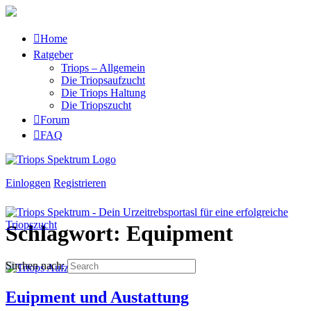
Home
Ratgeber
Triops – Allgemein
Die Triopsaufzucht
Die Triops Haltung
Die Triopszucht
Forum
FAQ
Einloggen
Registrieren
Schlagwort:
Equipment
Suchen nach:
Euipment und Austattung